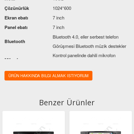
Çözünürlük
1024*600
Ekran ebatı
7 inch
Panel ebatı
7 inch
Bluetooth 4.0, eller serbest telefon
Bluetooth
Görüşmesi Bluetooth müzik destekler
Kontrol panelinde dahili mikrofon
Mikrofon
ayrıca harici mikrofon da içerir
Ses çıkış gücü
4X41W
ÜRÜN HAKKINDA BILGI ALMAK ISTIYORUM
Dokunmatik
Kapasitif dokunmatik ekran
Benzer Ürünler