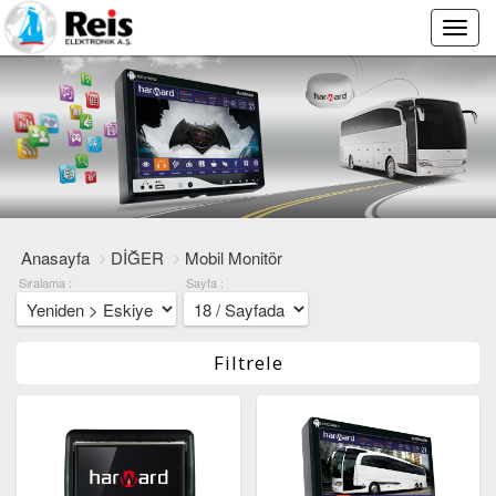
Main
Menu
Anasayfa
DİĞER
Mobil Monitör
Sıralama :
Sayfa :
Filtrele