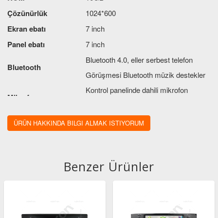
Çözünürlük
1024*600
Ekran ebatı
7 inch
Panel ebatı
7 inch
Bluetooth 4.0, eller serbest telefon
Bluetooth
Görüşmesi Bluetooth müzik destekler
Kontrol panelinde dahili mikrofon
Mikrofon
ayrıca harici mikrofon da içerir
Ses çıkış gücü
4X41W
ÜRÜN HAKKINDA BILGI ALMAK ISTIYORUM
Dokunmatik
Kapasitif dokunmatik ekran
Benzer Ürünler