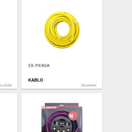
SX-PX4GA
KABLO
ss Audio
Soundmax