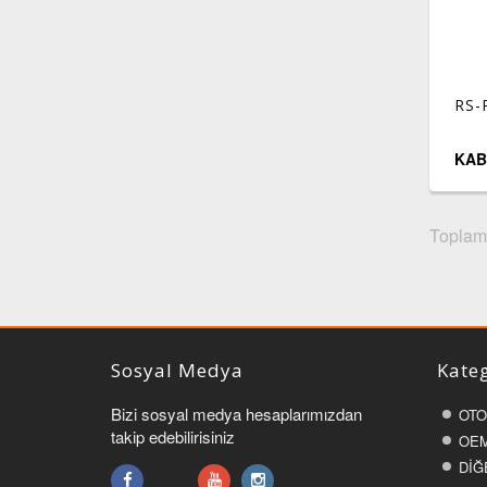
RS-
KAB
Toplam 
Sosyal Medya
Kateg
Bizi sosyal medya hesaplarımızdan
OTO
takip edebilirisiniz
OEM
DİĞ