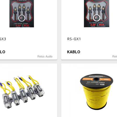
GX3
RS-GX1
LO
KABLO
Reiss Audio
Rei