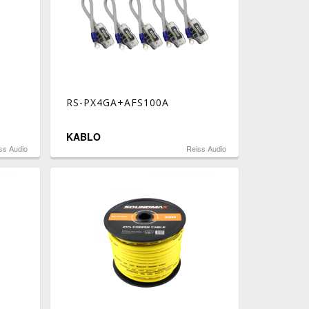
RS-PX4GA+AFS100A
KABLO
ss Audio
Reiss Audio