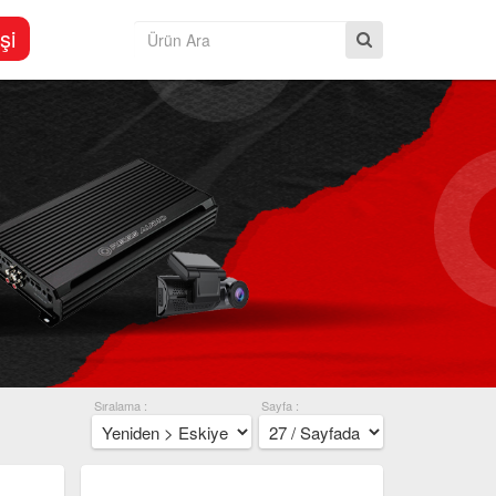
şi
Sıralama :
Sayfa :