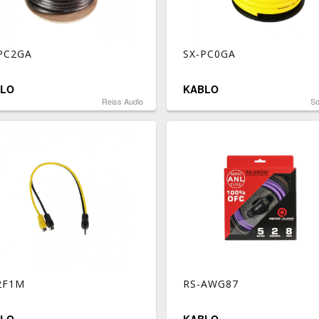
PC2GA
SX-PC0GA
LO
KABLO
Reiss Audio
S
2F1M
RS-AWG87