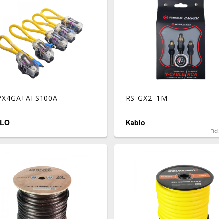
PX4GA+AFS100A
RS-GX2F1M
LO
Kablo
Rei