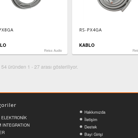
PX8GA
RS-PX4GA
LO
KABLO
Reiss Audio
Rei
54 üründen 1 - 27 arası gösteriliyor.
oriler
Hakkımızda
 ELEKTRONİK
İletişim
 INTEGRATION
Destek
ER
Bayi Girişi