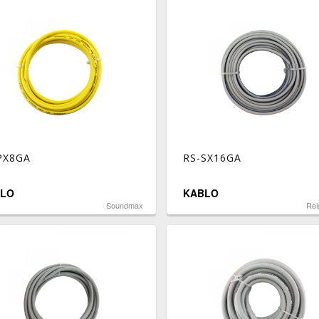
PX8GA
RS-SX16GA
LO
KABLO
Soundmax
Rei