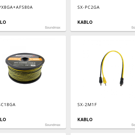
PX8GA+AFS80A
SX-PC2GA
LO
KABLO
Soundmax
S
SC18GA
SX-2M1F
LO
KABLO
Soundmax
S