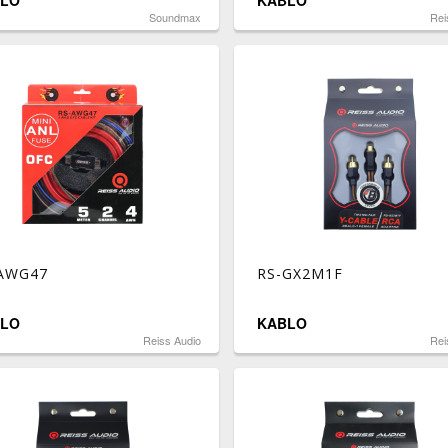
LO
KABLO
Soundmax
Rei
AWG47
RS-GX2M1F
LO
KABLO
Reiss Audio
Rei