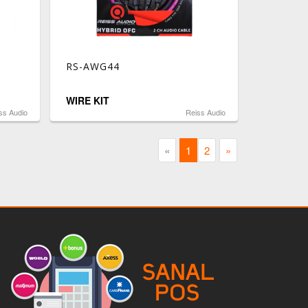
RS-AWG44
WIRE KIT
ss Audio
Reiss Audio
«
1
2
»