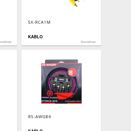
SX-RCA1M
KABLO
oundmax
Soundmax
RS-AWG84