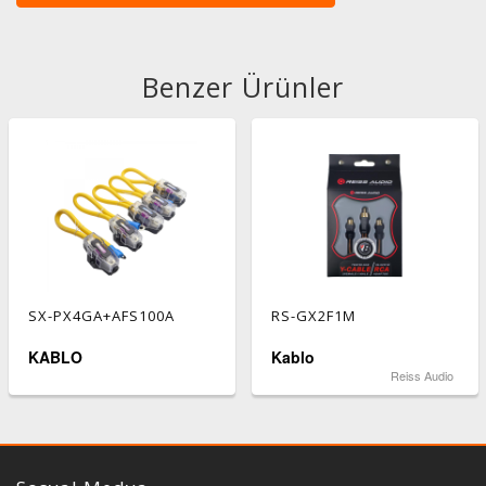
Benzer Ürünler
SX-PX4GA+AFS100A
RS-GX2F1M
KABLO
Kablo
Reiss Audio