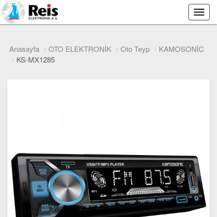
Main
Menu
Anasayfa
OTO ELEKTRONİK
Oto Teyp
KAMOSONİC
KS-MX1285