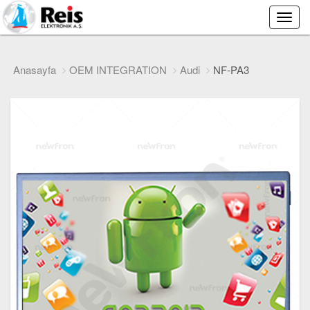
Main
Menu
Anasayfa
OEM INTEGRATION
Audi
NF-PA3