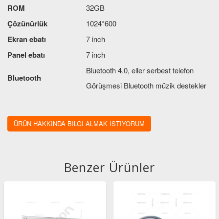
ROM
32GB
Çözünürlük
1024*600
Ekran ebatı
7 inch
Panel ebatı
7 inch
Bluetooth 4.0, eller serbest telefon
Bluetooth
Görüşmesi Bluetooth müzik destekler
Kontrol panelinde dahili mikrofon
Mikrofon
ayrıca harici mikrofon da içerir
ÜRÜN HAKKINDA BILGI ALMAK ISTIYORUM
Ses çıkış gücü
4X41W
Dokunmatik
Kapasitif dokunmatik ekran
Benzer Ürünler