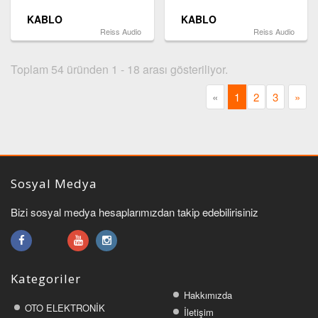
KABLO
KABLO
Reiss Audio
Reiss Audio
Toplam 54 üründen 1 - 18 arası gösteriliyor.
«
1
2
3
»
Sosyal Medya
Bizi sosyal medya hesaplarımızdan takip edebilirisiniz
Kategoriler
Hakkımızda
OTO ELEKTRONİK
İletişim