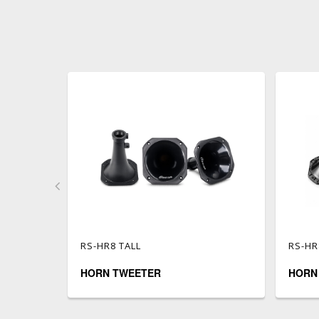
RS-HR8 TALL
RS-HR
HORN TWEETER
HORN
Reiss Audio