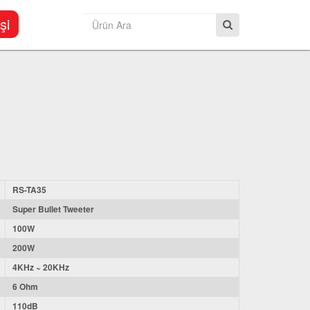
şi
RS-TA35
Super Bullet Tweeter
100W
200W
4KHz ~ 20KHz
6 Ohm
110dB