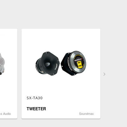
SX-TA30
SX-TA25
TWEETER
TWEETE
ss Audio
Soundmax