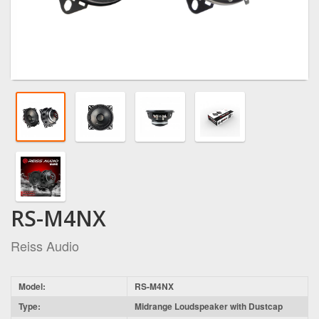
RS-M4NX
Reiss Audio
Model:
RS-M4NX
Type:
Midrange Loudspeaker with Dustcap