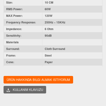
Size:
10 CM
RMS Power:
60W
MAX Power:
120W
Frequency Response:
250Hz ~ 15KHz
Impedance:
6 Ohm
Sensitivity:
90dB
Materials
Surround:
Cloth Surround
Frame:
Steel
Cone:
Paper
Magnet:
NdFeb
ÜRÜN HAKKINDA BILGI ALMAK ISTIYORUM
KULLANIM KLAVUZU