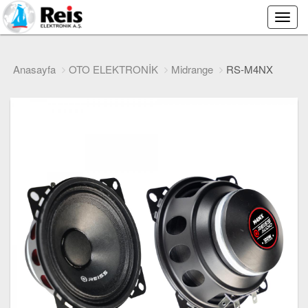
Main
Menu
Anasayfa
OTO ELEKTRONİK
Midrange
RS-M4NX