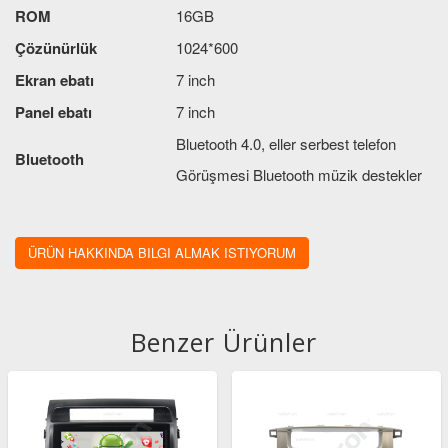
ROM
16GB
Çözünürlük
1024*600
Ekran ebatı
7 inch
Panel ebatı
7 inch
Bluetooth 4.0, eller serbest telefon
Bluetooth
Görüşmesi Bluetooth müzik destekler
Kontrol panelinde dahili mikrofon
Mikrofon
ayrıca harici mikrofon da içerir
ÜRÜN HAKKINDA BILGI ALMAK ISTIYORUM
Ses çıkış gücü
4X41W
Dokunmatik
Kapasitif dokunmatik ekran
Benzer Ürünler