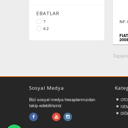
EBATLAR
7
NF-
6.2
FIA
200
Toplam 
Sosyal Medya
Kateg
Bizi sosyal medya hesaplarımızdan
OTO
takip edebilirisiniz
OEM
DİĞ