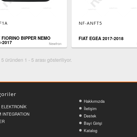
F1A
NF-ANFT5
T FIORINO BIPPER NEMO
FIAT EGEA 2017-2018
8-2017
Newfron
5 üründen 1 - 5 arası gösteriliyor.
oriler
Hakkımızda
 ELEKTRONİK
İletişim
 INTEGRATION
Destek
ER
Bayi Girişi
Katalog