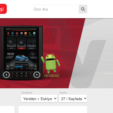
şi
Sıralama :
Sayfa :