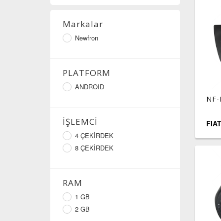
Markalar
Newfron
PLATFORM
ANDROID
NF-
İŞLEMCİ
FIA
4 ÇEKİRDEK
8 ÇEKİRDEK
RAM
1 GB
2 GB