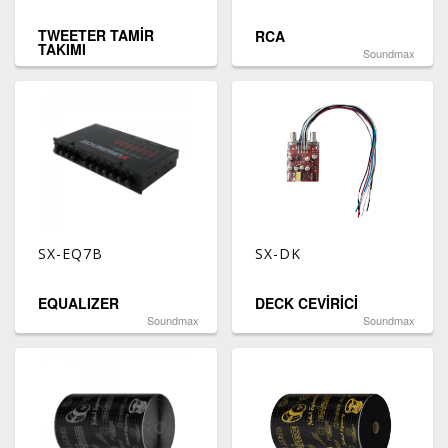
TWEETER TAMİR
RCA
TAKIMI
Soundmax
SX-EQ7B
SX-DK
EQUALIZER
DECK CEVİRİCİ
Soundmax
Soundmax