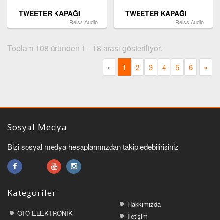
TWEETER KAPAĞI
TWEETER KAPAĞI
Reiss Audio
Reiss Audio
Toplam 108 üründen 1 - 18 arası gösteriliyor.
«
1
2
3
4
5
6
»
Sosyal Medya
Bizi sosyal medya hesaplarımızdan takip edebilirisiniz
Kategoriler
Hakkımızda
OTO ELEKTRONİK
İletişim