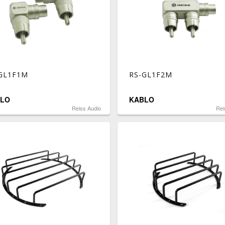
GL1F1M
RS-GL1F2M
LO
KABLO
Reiss Audio
Rei