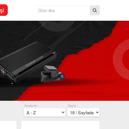
şi
Sıralama :
Sayfa :