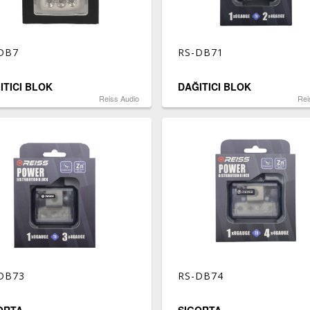
DB7
RS-DB71
ITICI BLOK
DAĞITICI BLOK
Reiss Audio
Rei
DB73
RS-DB74