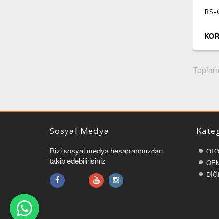
RS-
KOR
Toplam 
Sosyal Medya
Kateg
Bizi sosyal medya hesaplarımızdan
OTO
takip edebilirisiniz
OEM
DİĞ