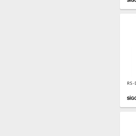
SIG
RS-
SİG