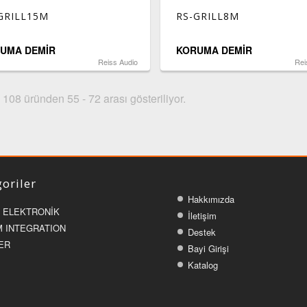
GRILL15M
RS-GRILL8M
UMA DEMİR
KORUMA DEMİR
Reiss Audio
Rei
108 üründen 55 - 72 arası gösteriliyor.
oriler
Hakkımızda
 ELEKTRONİK
İletişim
 INTEGRATION
Destek
ER
Bayi Girişi
Katalog