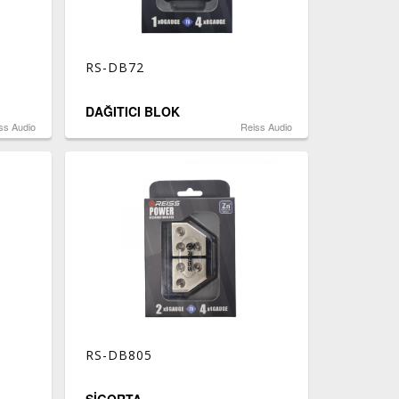
RS-DB72
DAĞITICI BLOK
ss Audio
Reiss Audio
RS-DB805