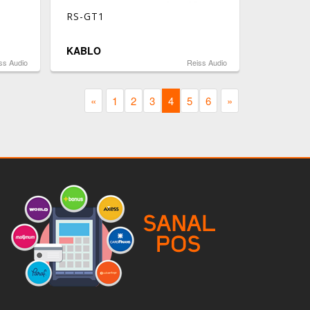
RS-GT1
KABLO
ss Audio
Reiss Audio
«
1
2
3
4
5
6
»