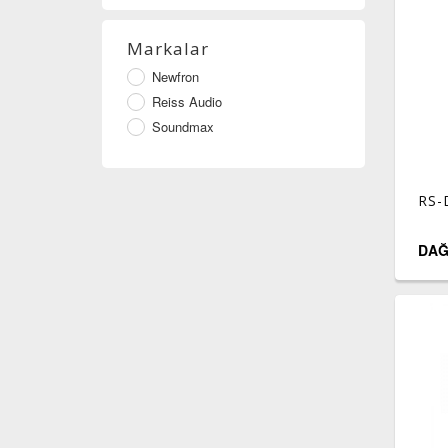
Markalar
Newfron
Reiss Audio
Soundmax
RS-
DAĞ