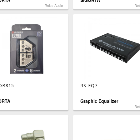
ORTA
SIGORTA
Reiss Audio
Rei
DB815
RS-EQ7
ORTA
Graphic Equalizer
Rei